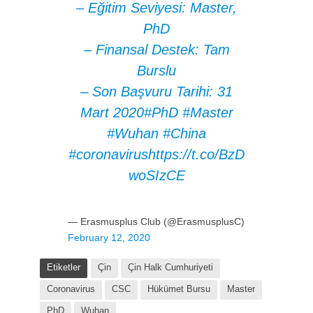
– Eğitim Seviyesi: Master,
PhD
– Finansal Destek: Tam
Burslu
– Son Başvuru Tarihi: 31
Mart 2020
#PhD
#Master
#Wuhan
#China
#coronavirus
https://t.co/BzD
woSIzCE
— Erasmusplus Club (@ErasmusplusC)
February 12, 2020
Etiketler
Çin
Çin Halk Cumhuriyeti
Coronavirus
CSC
Hükümet Bursu
Master
PhD
Wuhan