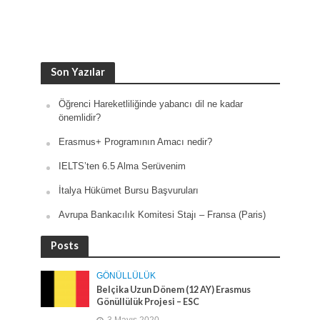
Son Yazılar
Öğrenci Hareketliliğinde yabancı dil ne kadar
önemlidir?
Erasmus+ Programının Amacı nedir?
IELTS’ten 6.5 Alma Serüvenim
İtalya Hükümet Bursu Başvuruları
Avrupa Bankacılık Komitesi Stajı – Fransa (Paris)
Posts
GÖNÜLLÜLÜK
Belçika Uzun Dönem (12 AY) Erasmus
Gönüllülük Projesi – ESC
3 Mayıs 2020