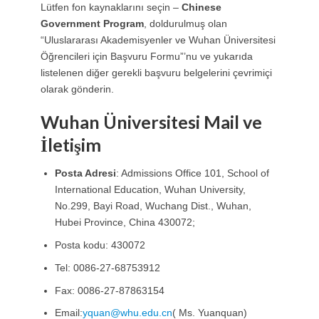
Lütfen fon kaynaklarını seçin –
Chinese
Government Program
, doldurulmuş olan
“Uluslararası Akademisyenler ve Wuhan Üniversitesi
Öğrencileri için Başvuru Formu”’nu ve yukarıda
listelenen diğer gerekli başvuru belgelerini çevrimiçi
olarak gönderin.
Wuhan Üniversitesi Mail ve
İletişim
Posta Adresi
: Admissions Office 101, School of
International Education, Wuhan University,
No.299, Bayi Road, Wuchang Dist., Wuhan,
Hubei Province, China 430072;
Posta kodu: 430072
Tel: 0086-27-68753912
Fax: 0086-27-87863154
Email:
yquan@whu.edu.cn
( Ms. Yuanquan)