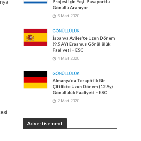
Projesi için Yeşil Pasaportlu
onya
Gönüllü Aranıyor
6 Mart 2020
GÖNÜLLÜLÜK
İspanya Aviles’te Uzun Dönem
(9.5 AY) Erasmus Gönüllülük
Faaliyeti – ESC
4 Mart 2020
GÖNÜLLÜLÜK
Almanya’da Terapötik Bir
Çiftlikte Uzun Dönem (12 Ay)
Gönüllülük Faaliyeti – ESC
2 Mart 2020
sesi
Advertisement