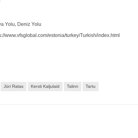
k
va Yolu, Deniz Yolu
ps://www.vfsglobal.com/estonia/turkey/Turkish/index.html
Jüri Ratas
Kersti Kaljulaid
Talinn
Tartu