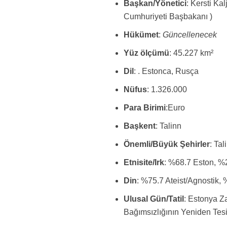
Başkan/Yönetici
: Kersti Ka
Cumhuriyeti Başbakanı )
Hükümet
:
Güncellenecek
Yüz ölçümü
: 45.227 km²
Dil
: . Estonca, Rusça
Nüfus
: 1.326.000
Para Birimi
:Euro
Başkent
: Talinn
Önemli/Büyük Şehirler
: Ta
Etnisite/Irk
: %68.7 Eston, %
Din
: %75.7 Ateist/Agnostik, 
Ulusal Gün/Tatil
: Estonya Z
Bağımsızlığının Yeniden Tes