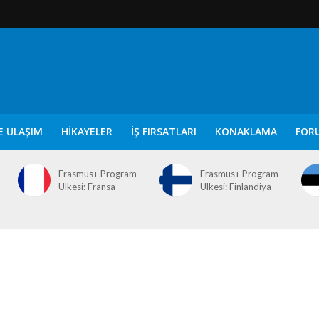
E ULAŞIM
HIKAYELER
İŞ FIRSATLARI
KONAKLAMA
FOR
Erasmus+ Program
Erasmus+ Program
Ülkesi: Fransa
Ülkesi: Finlandiya