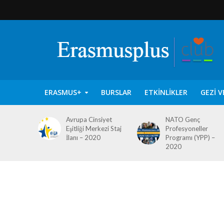
ERASMUS+
BURSLAR
ETKINLIKLER
GEZI V
Avrupa Cinsiyet
NATO Genç
Eşitliği Merkezi Staj
Profesyoneller
İlanı – 2020
Programı (YPP) –
2020