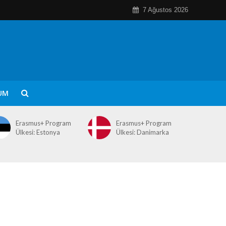
7 Ağustos 2026
UM
Erasmus+ Program
Erasmus+ Program
Ülkesi: Estonya
Ülkesi: Danimarka