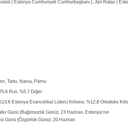
ljulaid ( Estonya Cumhuriyeti Cumhurbaşkanı ), Jüri Ratas ( Est
linn, Tartu, Narva, Pärnu
25.6 Rus, %5.7 Diğer
%13.6 Estonya Evancelikal Lüterci Kilisesi, %12,8 Ortodoks Kili
afer Günü (Bağımsızlık Günü): 23 Haziran, Estonya’nın
isi Günü (Özgürlük Günü): 20 Haziran