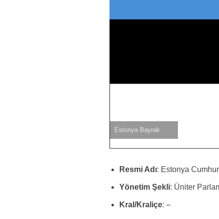
Estonya Bayrak
Resmi Adı
: Estonya Cumhur
Yönetim Şekli
: Üniter Parl
Kral/Kraliçe
: –