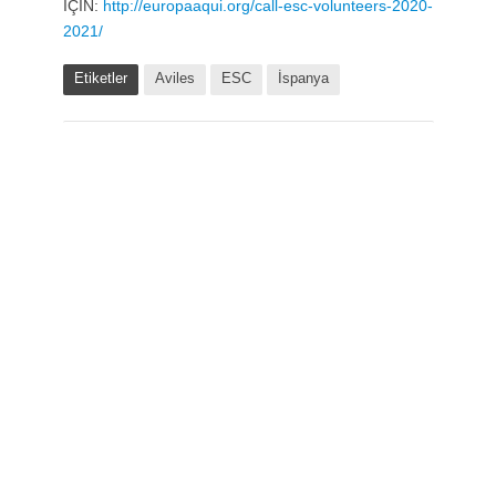
İÇİN:
http://europaaqui.org/call-esc-volunteers-2020-
2021/
Etiketler
Aviles
ESC
İspanya