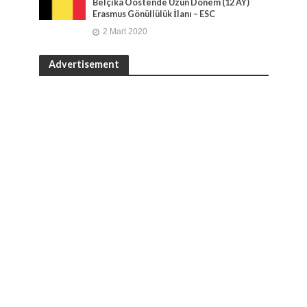
Belçika Oostende Uzun Dönem (12 AY)
Erasmus Gönüllülük İlanı – ESC
2 Mart 2020
Advertisement