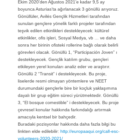
Ekim 2020’den Ağustos 2021’e kadar 9,5 ay
boyunca Asturias’ta ağırlanacak 3 gönüllü arıyoruz.
Gönüllüler, Avilés Gençlik Hizmetleri tarafından
sunulan gençlere yönelik farklı projeler tarafından
teşvik edilen etkinlikleri destekleyecek: kültürel
etkinlikler, ofis işleri, Sosyal Medya, vb … ve daha
sonra her birinin ofisteki rollerine bağlı olarak belirli
görevleri olacak. Gönüllü 1, “Participación Joven” ı
destekleyecek. Gençlik katılım grubu, gençleri
etkileyen yerel konuları analiz eder ve araştırır.
Gönüllü 2 “Transit” i destekleyecek. Bu proje,
liselerde resmi olmayan yöntemlere ve NEET
durumundaki gençlerle bire bir koçluk yaklaşımına
dayalı bir grup eğitim süreci yürütmektedir. Gönüllü
3, “El bosque comestible” i destekleyecek. Bu proje
çevresel konular hakkında farkındalığı artırmak
amacıyla kentsel bir bahçedir.
Buradaki pozisyonlar hakkında daha fazla bilgi bu
linkten elde edilebilir:
http://europaaqui.org/call-esc-
volunteers-2020-2021/