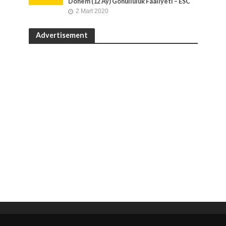
Dönem (12 Ay) Gönüllülük Faaliyeti – ESC
2 Mart 2020
Advertisement