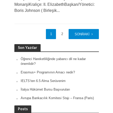
MonarşiKraliçe: II. ElizabethBaşkan/Yönetici:
Boris Johnson ( Birleşik...
1
2
SONRAKI
Son Yazılar
Öğrenci Hareketliliğinde yabancı dil ne kadar
önemlidir?
Erasmus+ Programının Amacı nedir?
IELTS’ten 6.5 Alma Serüvenim
İtalya Hükümet Bursu Başvuruları
Avrupa Bankacılık Komitesi Stajı – Fransa (Paris)
Posts