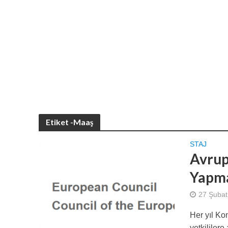
Etiket -Maaş
STAJ
Avrup
Yapma
27 Şubat
Her yıl Kon
yetkililere