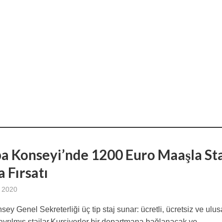
a Konseyi’nde 1200 Euro Maaşla Sta
 Fırsatı
 2020
sey Genel Sekreterliği üç tip staj sunar: ücretli, ücretsiz ve ulus
 ayrılmış stajlar.Kursiyerler bir departmana bağlanacak ve...