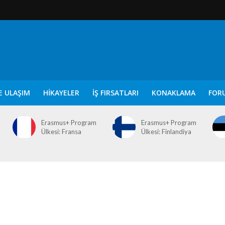
E ULAŞIM
HIKAYELER
İŞ FIRSATLARI
KONAKLAMA
FOR
Erasmus+ Program
Erasmus+ Program
Ülkesi: Fransa
Ülkesi: Finlandiya