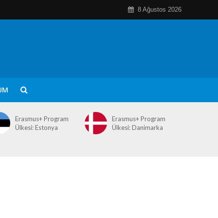
8 Ağustos 2026
UM
Erasmus+ Program
Erasmus+ Program
Ülkesi: Estonya
Ülkesi: Danimarka