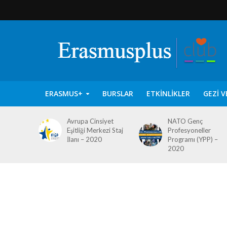
ERASMUS+
BURSLAR
ETKINLIKLER
GEZI V
Avrupa Cinsiyet
NATO Genç
Eşitliği Merkezi Staj
Profesyoneller
İlanı – 2020
Programı (YPP) –
2020