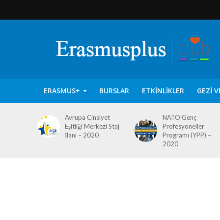
ERASMUS+
BURSLAR
ETKINLIKLER
GEZI V
Avrupa Cinsiyet
NATO Genç
Eşitliği Merkezi Staj
Profesyoneller
İlanı – 2020
Programı (YPP) –
2020