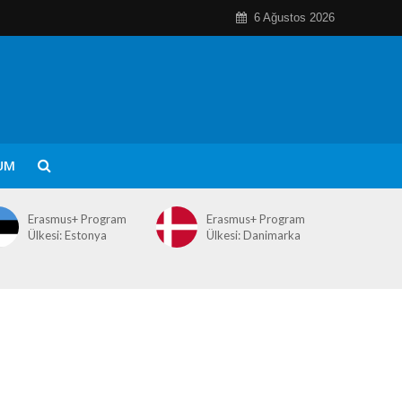
6 Ağustos 2026
UM
Erasmus+ Program
Erasmus+ Program
Ülkesi: Estonya
Ülkesi: Danimarka