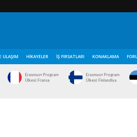
E ULAŞIM
HIKAYELER
İŞ FIRSATLARI
KONAKLAMA
FOR
Erasmus+ Program
Erasmus+ Program
Ülkesi: Fransa
Ülkesi: Finlandiya