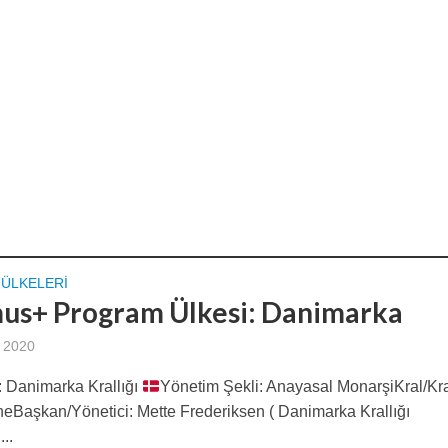
ÜLKELERI
us+ Program Ülkesi: Danimarka
 2020
 Danimarka Krallığı
Yönetim Şekli: Anayasal MonarşiKral/Kra
theBaşkan/Yönetici: Mette Frederiksen ( Danimarka Krallığı
..