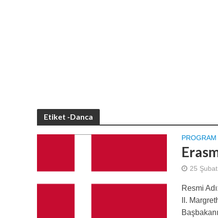
Etiket -Danca
PROGRAM 
Erasm
25 Şubat
Resmi Adı:
II. Margre
Başbakanı.