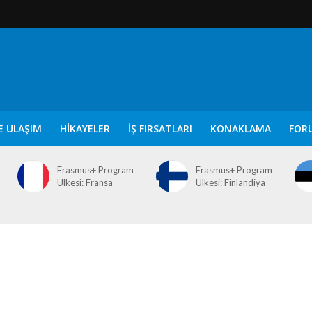
E ULAŞIM
HIKAYELER
İŞ FIRSATLARI
KONAKLAMA
FOR
Erasmus+ Program
Erasmus+ Program
Ülkesi: Fransa
Ülkesi: Finlandiya