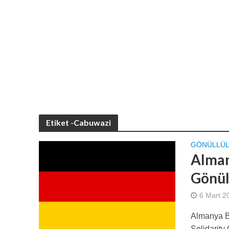
Etiket -Cabuwazi
GÖNÜLLÜ
Alman
Gönül
6 Mart 2
Almanya B
Solidarity