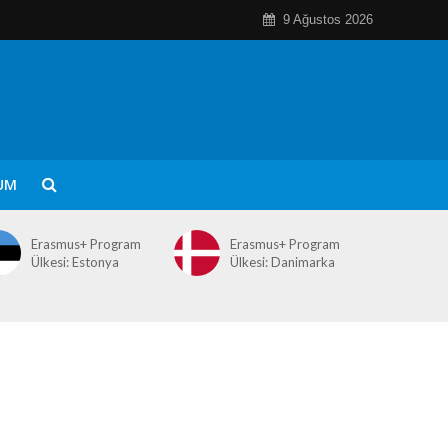
9 Ağustos 2026
UM
Erasmus+ Program
Erasmus+ Program
Ülkesi: Estonya
Ülkesi: Danimarka