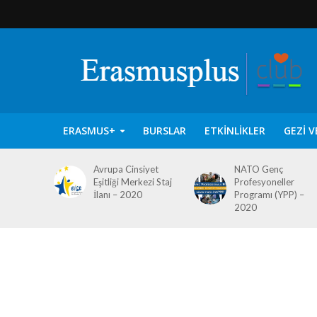
ERASMUS+
BURSLAR
ETKINLIKLER
GEZI V
Avrupa Cinsiyet
NATO Genç
Eşitliği Merkezi Staj
Profesyoneller
İlanı – 2020
Programı (YPP) –
2020